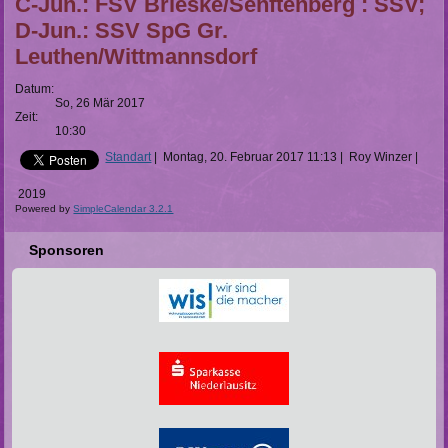
C-Jun.: FSV Brieske/Senftenberg : SSV;
D-Jun.: SSV SpG Gr.
Leuthen/Wittmannsdorf
Datum:
So, 26 Mär 2017
Zeit:
10:30
Standart
|
Montag, 20. Februar 2017 11:13
|
Roy Winzer
|
2019
Powered by
SimpleCalendar 3.2.1
Sponsoren