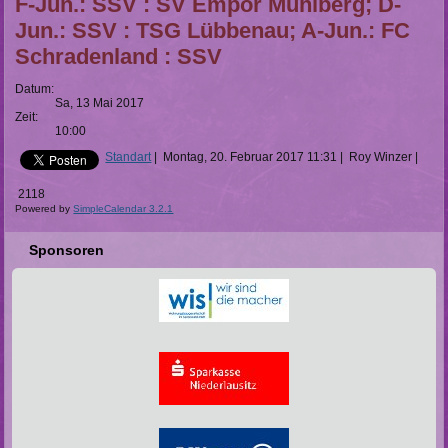
F-Jun.: SSV : SV Empor Mühlberg; D-
Jun.: SSV : TSG Lübbenau; A-Jun.: FC
Schradenland : SSV
Datum:
Sa, 13 Mai 2017
Zeit:
10:00
Standart
|
Montag, 20. Februar 2017 11:31
|
Roy Winzer
|
2118
Powered by
SimpleCalendar 3.2.1
Sponsoren